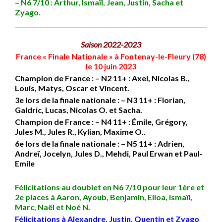
– N6 7/10
: Arthur, Ismaïl, Jean, Justin, Sacha et
Zyago.
Saison 2022-2023
France « Finale Nationale » à
Fontenay-le-Fleury
(78)
le 10 juin 2023
Champion de France : – N2 11+ : Axel, Nicolas B.,
Louis, Matys, Oscar et Vincent.
3e lors de la finale nationale : – N3 11+ : Florian,
Galdric, Lucas, Nicolas O. et Sacha.
Champion de France : – N4 11+ : Émile, Grégory,
Jules M., Jules R., Kylian, Maxime O..
6e lors de la finale nationale : – N5 11+ : Adrien,
Andreï, Jocelyn, Jules D., Mehdi, Paul Erwan et Paul-
Emile
Félicitations au doublet en N6 7/10 pour leur 1ère et
2e places à Aaron, Ayoub, Benjamin,
Elioa, Ismaïl,
Marc,
Naël et
Noé N.
Félicitations à Alexandre, Justin, Quentin et Zyago