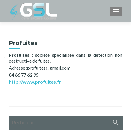
TOGGL
Profuites
Profuites :
société spécialisée dans la détection non
destructive de fuites.
Adresse :profuites@gmail.com
04 66 77 62 95
http://www.profuites.fr
Rechercher :